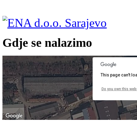
Gdje se nalazimo
pment purposes only
For development purposes only
F
This page can't l
Do you own this web
pment purposes only
For development purposes only
F