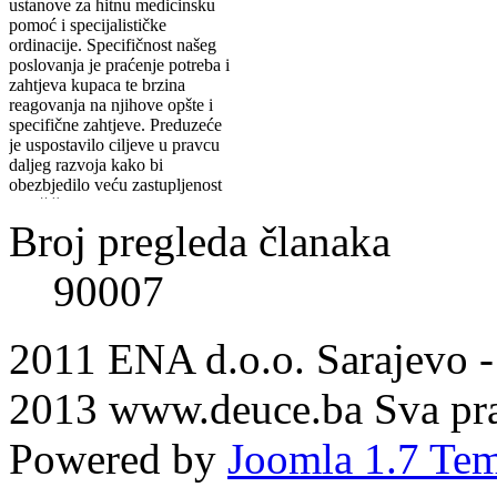
ustanove za hitnu medicinsku
pomoć i specijalističke
ordinacije. Specifičnost našeg
poslovanja je praćenje potreba i
zahtjeva kupaca te brzina
reagovanja na njihove opšte i
specifične zahtjeve. Preduzeće
je uspostavilo ciljeve u pravcu
daljeg razvoja kako bi
obezbjedilo veću zastupljenost
na tržištu i ispunjene
specifičnih zahtjeva i
Broj pregleda članaka
očekivanja kupaca. „ENA“
d.o.o. Sarajevo je uskladio
90007
svoje poslovanje sa zahtjevima
međunarodnog standarda
ISO
9001:2015
, kako bi
obezbjedilo upravljanje
2011 ENA d.o.o. Sarajevo -
sistemom kvaliteta uz
povećanje efektivnosti i
2013 www.deuce.ba Sva pra
efikasnosti procesa i
obezbjedilo kontinuirano
poboljšanje cjelokupnog
Powered by
Joomla 1.7 Tem
sistema.