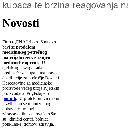
kupaca te brzina reagovanja na
Novosti
Firma „ENA“ d.o.o. Sarajevo
bavi se
prodajom
medicinskog potrošnog
materijala i servisiranjem
medicinske opreme
. U
djelokrugu svoga rada
preduzeće zastupa i ima pravo
distribucije za područje Bosne i
Hercegovine za medicinske
proizvode većeg broja svjetskih
proizvođača. Pogladajte u
ponudi
. U proteklom vremenu
razvili smo se u pouzdanog
dobavljača mnogih
zdravstvenih ustanova kao što
su: klinički centri, bolnice,
poliklinike, domovi zdravlja,